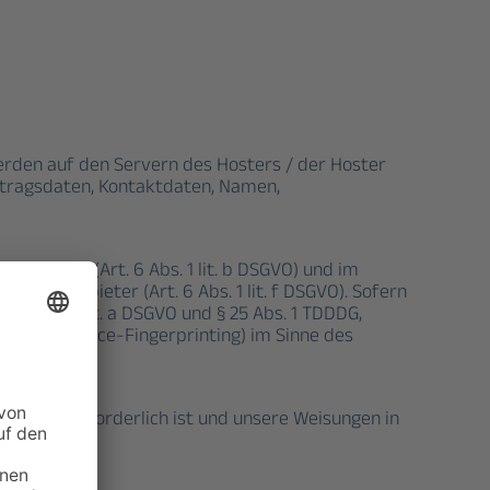
erden auf den Servern des Hosters / der Hoster
rtragsdaten, Kontaktdaten, Namen,
 Kunden (Art. 6 Abs. 1 lit. b DSGVO) und im
nellen Anbieter (Art. 6 Abs. 1 lit. f DSGVO). Sofern
 6 Abs. 1 lit. a DSGVO und § 25 Abs. 1 TDDDG,
s (z. B. Device-Fingerprinting) im Sinne des
flichten erforderlich ist und unsere Weisungen in