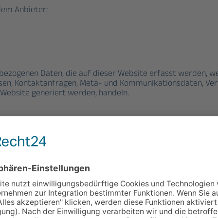
dem Anbieter:
bezogenen Daten, die auf dieser Website erfasst werden, w
ressen, Kontaktanfragen, Meta- und Kommunikationsdaten, Ve
 Website generiert werden, handeln.
agserfüllung gegenüber unseren potenziellen und bestehenden
 Bereitstellung unseres Online-Angebots durch einen professio
rfolgt die Verarbeitung ausschließlich auf Grundlage von Art.
s oder den Zugriff auf Informationen im Endgerät des Nutzer
rrufbar.
soweit verarbeiten, wie dies zur Erfüllung seiner Leistungsp