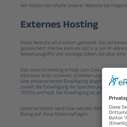
Wir hosten die Inhalte unserer Website bei folgen
Externes Hosting
Diese Website wird extern gehostet. Die personen
gespeichert. Hierbei kann es sich v. a. um IP-Ad
Websitezugriffe und sonstige Daten, die über eine
Das externe Hosting erfolgt zum Zwecke der Vertr
Interesse einer sicheren, schnellen und effizienten
eine entsprechende Einwilligung abgefragt wurde, e
soweit die Einwilligung die Speicherung von Cookie
TDDDG umfasst. Die Einwilligung ist jederzeit wide
Unser(e) Hoster wird bzw. werden Ihre Daten nur in
Bezug auf diese Daten befolgen.