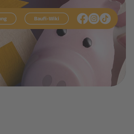
ung
Baufi-Wiki