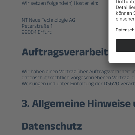
Wir setzen folgende(n) Hoster ein:
NT Neue Technologie AG
Peterstraße 1
99084 Erfurt
Auftragsverarbeitung
Wir haben einen Vertrag über Auftragsverarbeitun
datenschutzrechtlich vorgeschriebenen Vertrag, 
Weisungen und unter Einhaltung der DSGVO verarb
3. Allgemeine Hinweise
Datenschutz