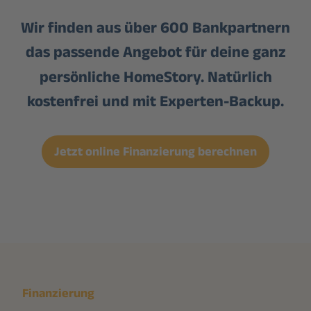
erste Informationen zur
Wir finden aus über 600 Bankpartnern
Immobilie berück­sichtigt
das passende Angebot für deine ganz
werden, z.B. Kaufpreis, Lage,
Objektart. Auch eine
persönliche HomeStory. Natürlich
Finanzierungs­bestätigung kann
kostenfrei und mit Experten-Backup.
weiterhin unver­bindlich sein,
aber sie stellt schon eine
Jetzt online Finanzierung berechnen
deutlich konkretere
Einschätzung der Finanzier­
barkeit dar.
Finanzierung