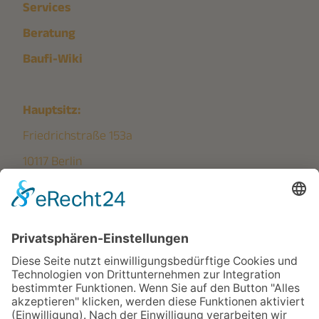
Services
Beratung
Baufi-Wiki
Hauptsitz:
Friedrichstraße 153a
10117 Berlin
Fon: +4930863281212
E-Mail:
hello@homestory.de
Niederlassung Deutschland
Peterstr. 1, 99084 Erfurt